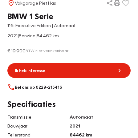
Vakgarage Piet Has
BMW 1 Serie
116i Executive Edition | Automaat
2021
|
Benzine
|
84.462 km
€ 19.900
BTW niet verrekenbaar
Ik heb interesse
Bel ons op 0229-215416
Specificaties
Transmissie
Automaat
Bouwjaar
2021
Tellerstand
84462 km