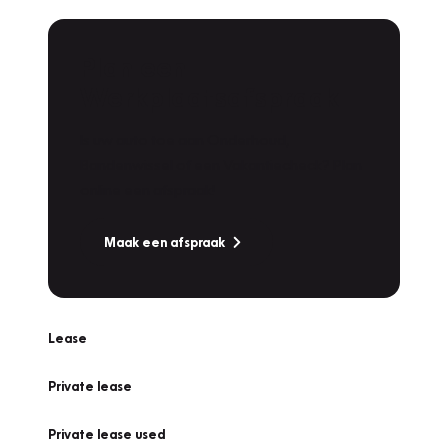
Plan een
Werkplaatsafspraak
Is uw auto toe aan Onderhoud,
Bandenwissel of een Vakantiecheck? Plan
online een afspraak!
Maak een afspraak
Lease
Private lease
Private lease used