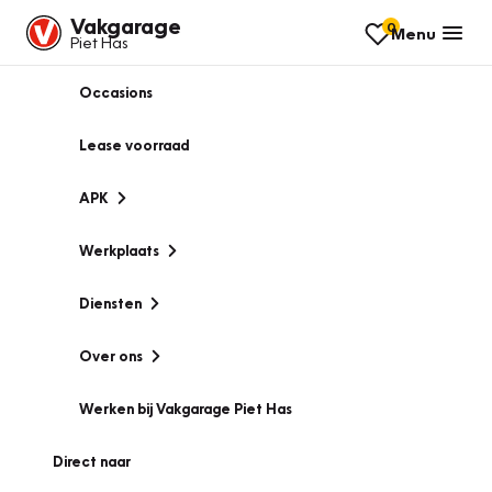
Vakgarage
0
Menu
Piet Has
Occasions
Lease voorraad
APK
Werkplaats
Diensten
Over ons
Werken bij Vakgarage Piet Has
Direct naar