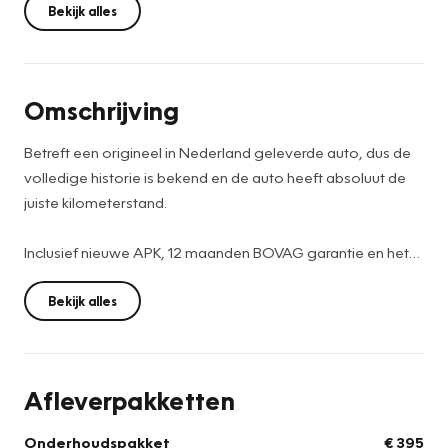
Bekijk alles
Omschrijving
Betreft een origineel in Nederland geleverde auto, dus de
volledige historie is bekend en de auto heeft absoluut de
juiste kilometerstand.
Inclusief nieuwe APK, 12 maanden BOVAG garantie en het
ter naam stellen van het voertuig, dus zekerheid!
Bekijk alles
De genoemde prijs is exclusief onderhoudspakket van €
395,- Het onderhoudspakket houdt in; Periodieke
onderhoudsbeurt, professionele schoonmaak van in- en
Afleverpakketten
exterieur, volle tank brandstof, Airco onderhoud, NAP
certificaat en technische controle.
Onderhoudspakket
€ 395