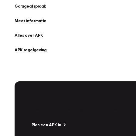
Garageafspraak
Meer informatie
Alles over APK
APK regelgeving
APK Keuring bij Vakgarage!
Is het weer tijd voor de jaarlijkse APK? Ga snel naar V
Plan een APK in