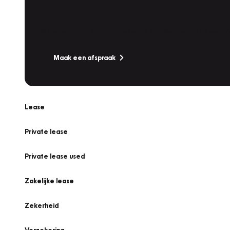
Werkplaatsafspraak
Is uw auto toe aan Onderhoud, Bandenwissel of een Va
Maak een afspraak
Lease
Private lease
Private lease used
Zakelijke lease
Zekerheid