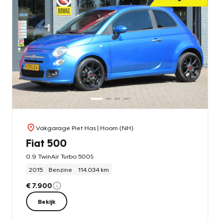
Vakgarage Piet Has
| Hoorn (NH)
Fiat 500
0.9 TwinAir Turbo 500S
2015
Benzine
114.034 km
€ 7.900
Bekijk