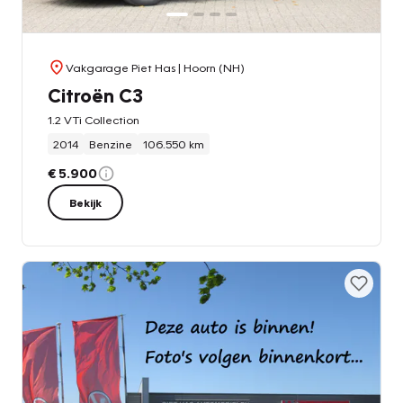
Vakgarage Piet Has
| Hoorn (NH)
Citroën C3
1.2 VTi Collection
2014
Benzine
106.550 km
€ 5.900
Bekijk