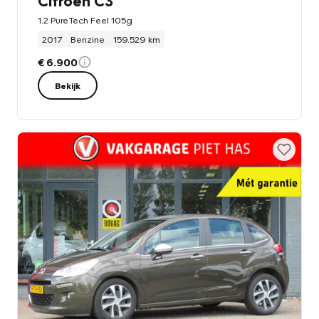
Citroën C3
1.2 PureTech Feel 105g
2017
Benzine
159.529 km
€ 6.900
Bekijk