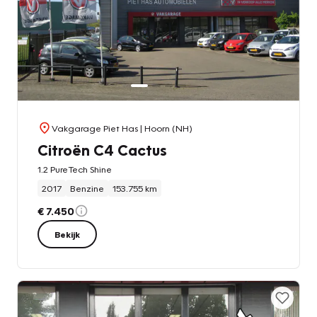
Vakgarage Piet Has
| Hoorn (NH)
Citroën C4 Cactus
1.2 PureTech Shine
2017
Benzine
153.755 km
€ 7.450
Bekijk