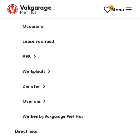
Vakgarage
0
Menu
Piet Has
Occasions
Lease voorraad
APK
Werkplaats
Diensten
Over ons
Werken bij Vakgarage Piet Has
Direct naar