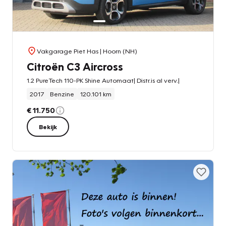
Vakgarage Piet Has
| Hoorn (NH)
Citroën C3 Aircross
1.2 PureTech 110-PK Shine Automaat| Distr.is al verv.|
2017
Benzine
120.101 km
€ 11.750
Bekijk