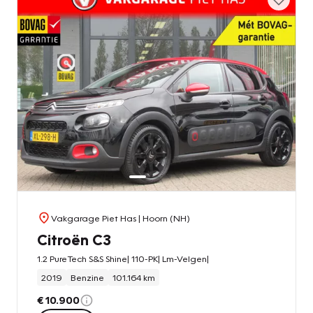
Vakgarage Piet Has
| Hoorn (NH)
Citroën C3
1.2 PureTech S&S Shine| 110-PK| Lm-Velgen|
2019
Benzine
101.164 km
€ 10.900