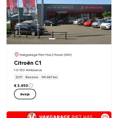
Vakgarage Piet Has
| Hoorn (NH)
Citroën C1
1.0-12V Ambiance
2011
Benzine
141.447 km
€ 3.450
Bekijk