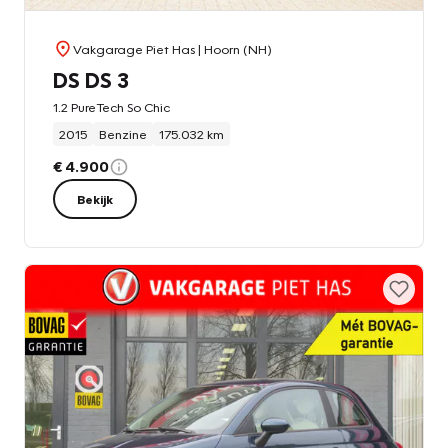
Vakgarage Piet Has
| Hoorn (NH)
DS DS 3
1.2 PureTech So Chic
2015
Benzine
175.032 km
€ 4.900
Bekijk