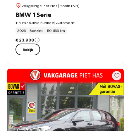
Vakgarage Piet Has
| Hoorn (NH)
BMW 1 Serie
118i Executive Business| Automaat
2023
Benzine
50.633 km
€ 23.900
Bekijk