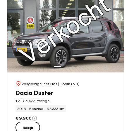
Vakgarage Piet Has
| Hoorn (NH)
Dacia Duster
1.2 TCe 4x2 Prestige
2016
Benzine
95.333 km
€ 9.900
Bekijk