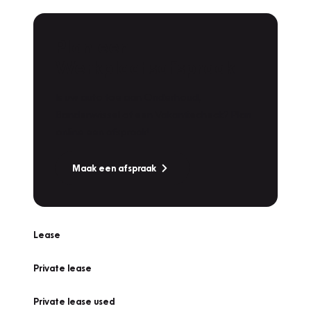
Plan een
Werkplaatsafspraak
Is uw auto toe aan Onderhoud,
Bandenwissel of een Vakantiecheck? Plan
online een afspraak!
Maak een afspraak
Lease
Private lease
Private lease used