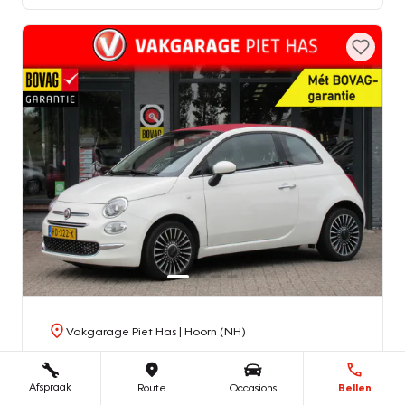
Vakgarage Piet Has
| Hoorn (NH)
Fiat 500C
0.9 TwinAir Turbo Lounge
Afspraak
Route
Occasions
Bellen