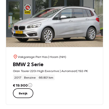
Vakgarage Piet Has
| Hoorn (NH)
BMW 2 Serie
Gran Tourer 220i High Executive | Automaat| 192-PK
2017
Benzine
66.801 km
€ 19.900
Bekijk