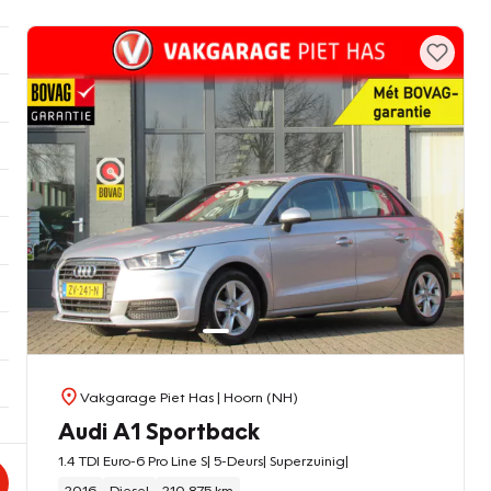
Vakgarage Piet Has
| Hoorn (NH)
Audi A1 Sportback
1.4 TDI Euro-6 Pro Line S| 5-Deurs| Superzuinig|
2016
Diesel
210.875 km