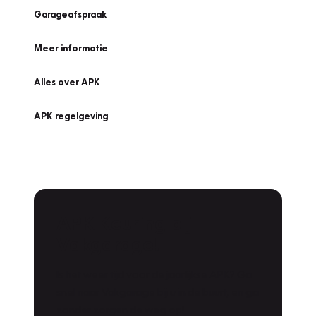
Garageafspraak
Meer informatie
Alles over APK
APK regelgeving
APK Keuring bij
Vakgarage!
Is het weer tijd voor de jaarlijkse APK? Ga
snel naar Vakgarage bij u in de buurt, en ga
zonder zorgen de weg op!