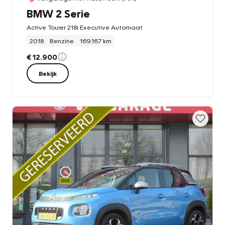
BMW 2 Serie
Active Tourer 218i Executive Automaat
2018
Benzine
169.167 km
€ 12.900
Bekijk