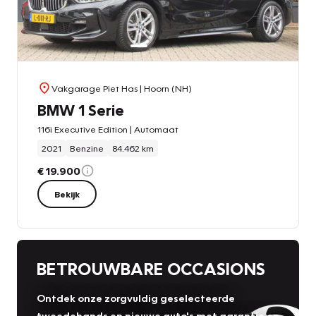
Vakgarage Piet Has
| Hoorn (NH)
BMW 1 Serie
116i Executive Edition | Automaat
2021
Benzine
84.462 km
€ 19.900
Bekijk
BETROUWBARE OCCASIONS
Ontdek onze zorgvuldig geselecteerde
tweedehands en nieuwe auto's met garantie en