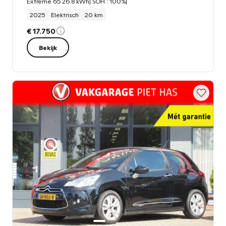
Extreme 65 26.8 kWh| SOH : 100%|
2025
Elektrisch
20 km
€ 17.750
Bekijk