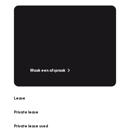
Plan een
Werkplaatsafspraak
Is uw auto toe aan Onderhoud,
Bandenwissel of een Vakantiecheck? Plan
online een afspraak!
Maak een afspraak
Lease
Private lease
Private lease used