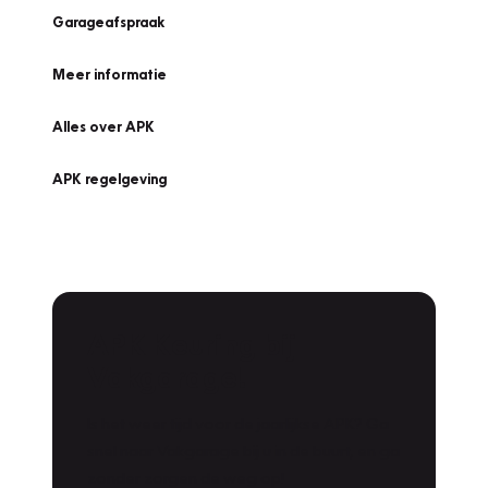
Garageafspraak
Meer informatie
Alles over APK
APK regelgeving
APK Keuring bij
Vakgarage!
Is het weer tijd voor de jaarlijkse APK? Ga
snel naar Vakgarage bij u in de buurt, en ga
zonder zorgen de weg op!