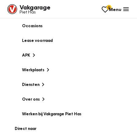
Vakgarage
0
Menu
Piet Has
Occasions
Lease voorraad
APK
Werkplaats
Diensten
Over ons
Werken bij Vakgarage Piet Has
Direct naar