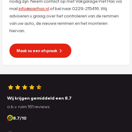
nodig zijn. Neem contact op met Vakgarage Piet Has via
mail
info@piethas.nl
of bel naar 0229-215416. Wij
adviseren u graag over het controleren van de remmen
van uw auto, de nieuwe remmen en het monteren
hiervan.
Maak nu een afspraak
Wij krijgen gemiddeld een 8.7
o.b.v. ruim 161 reviews
8.7/10