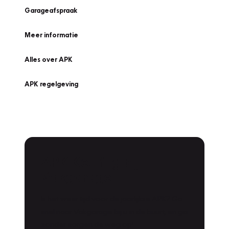
Garageafspraak
Meer informatie
Alles over APK
APK regelgeving
APK Keuring bij
Vakgarage!
Is het weer tijd voor de jaarlijkse APK? Ga
snel naar Vakgarage bij u in de buurt, en ga
zonder zorgen de weg op!