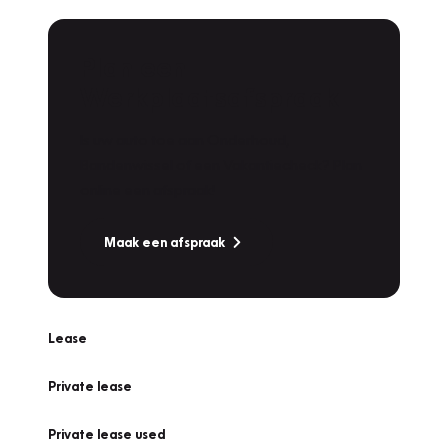
Plan een
Werkplaatsafspraak
Is uw auto toe aan Onderhoud,
Bandenwissel of een Vakantiecheck? Plan
online een afspraak!
Maak een afspraak
Lease
Private lease
Private lease used