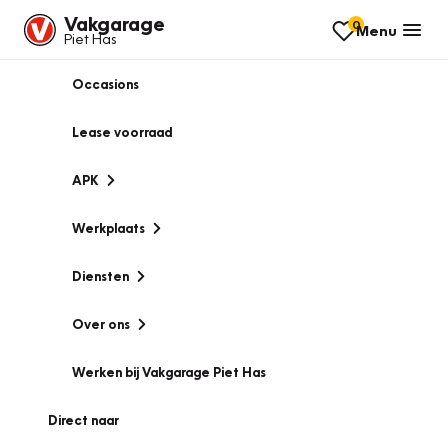
Vakgarage
0
Menu
Piet Has
Occasions
Lease voorraad
APK
Werkplaats
Diensten
Over ons
Werken bij Vakgarage Piet Has
Direct naar