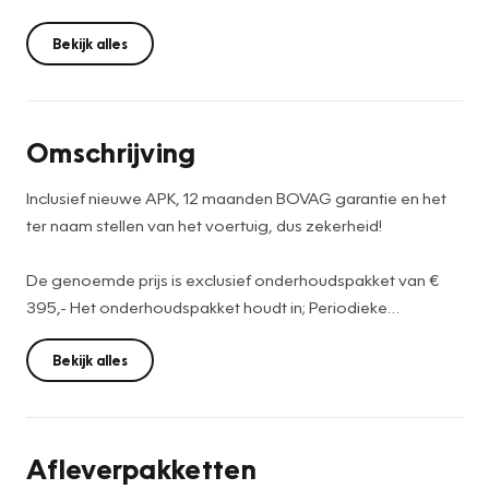
Bekijk alles
Omschrijving
Inclusief nieuwe APK, 12 maanden BOVAG garantie en het
ter naam stellen van het voertuig, dus zekerheid!
De genoemde prijs is exclusief onderhoudspakket van €
395,- Het onderhoudspakket houdt in; Periodieke
onderhoudsbeurt, professionele schoonmaak van in- en
exterieur, volle tank brandstof, Airco onderhoud, NAP
Bekijk alles
certificaat en technische controle.
Het doordachte ontwerp van de Kia Niro maakt hem tot
Afleverpakketten
een comfortabele en veelzijdige auto voor het hele gezin.