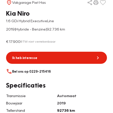
Vakgarage Piet Has
Kia Niro
1.6 GDi Hybrid ExecutiveLine
2019
|
Hybride - Benzine
|
92.736 km
€ 17.900
BTW niet verrekenbaar
Ik heb interesse
Bel ons op 0229-215416
Specificaties
Transmissie
Automaat
Bouwjaar
2019
Tellerstand
92736 km