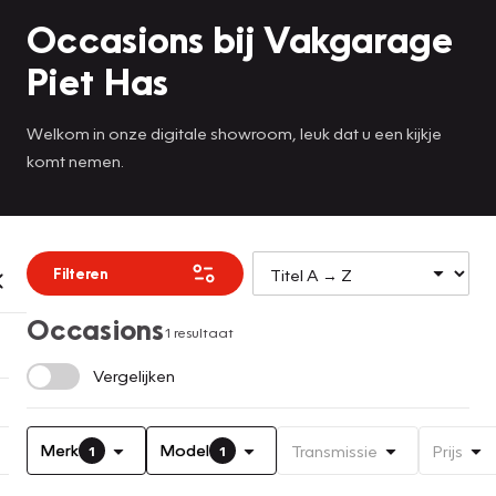
Occasions bij Vakgarage
Piet Has
Welkom in onze digitale showroom, leuk dat u een kijkje
komt nemen.
Filteren
Occasions
1 resultaat
Vergelijken
Merk
Model
Transmissie
Prijs
1
1