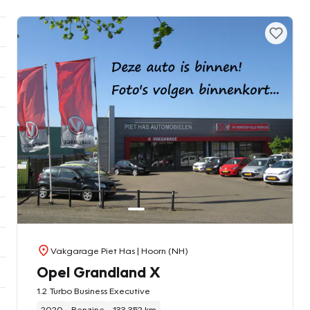
Vakgarage Piet Has
| Hoorn (NH)
Opel Grandland X
1.2 Turbo Business Executive
2020
Benzine
133.352 km