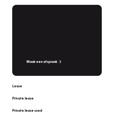
Plan een
Werkplaatsafspraak
Is uw auto toe aan Onderhoud,
Bandenwissel of een Vakantiecheck? Plan
online een afspraak!
Maak een afspraak
Lease
Private lease
Private lease used