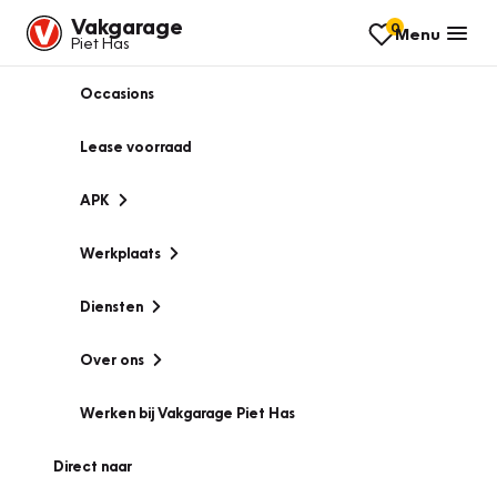
Vakgarage
0
Menu
Piet Has
Occasions
Lease voorraad
APK
Werkplaats
Diensten
Over ons
Werken bij Vakgarage Piet Has
Direct naar