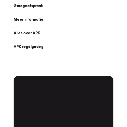
Garageafspraak
Meer informatie
Alles over APK
APK regelgeving
APK Keuring bij
Vakgarage!
Is het weer tijd voor de jaarlijkse APK? Ga
snel naar Vakgarage bij u in de buurt, en ga
zonder zorgen de weg op!