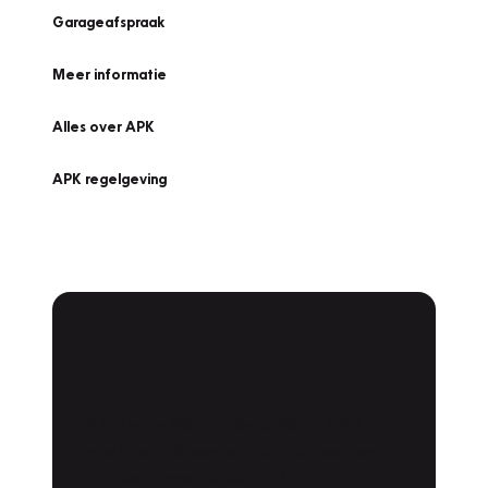
Garageafspraak
Meer informatie
Alles over APK
APK regelgeving
APK Keuring bij
Vakgarage!
Is het weer tijd voor de jaarlijkse APK? Ga
snel naar Vakgarage bij u in de buurt, en ga
zonder zorgen de weg op!