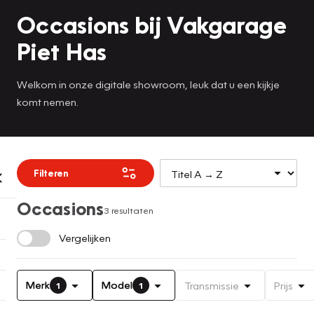
Occasions bij Vakgarage
Piet Has
Welkom in onze digitale showroom, leuk dat u een kijkje
komt nemen.
Filteren
Occasions
3 resultaten
Vergelijken
Merk
Model
Transmissie
Prijs
1
1