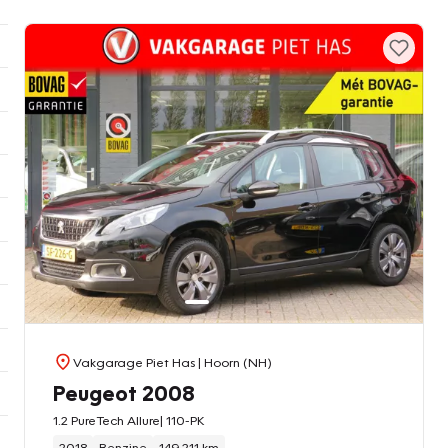
Vakgarage Piet Has
| Hoorn (NH)
Peugeot 2008
1.2 PureTech Allure| 110-PK
2018
Benzine
149.211 km