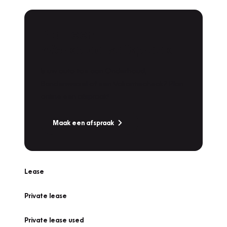
Plan een
Werkplaatsafspraak
Is uw auto toe aan Onderhoud,
Bandenwissel of een Vakantiecheck? Plan
online een afspraak!
Maak een afspraak
Lease
Private lease
Private lease used