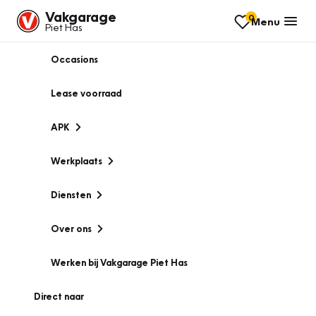
Vakgarage
0
Menu
Piet Has
Occasions
Lease voorraad
APK
Werkplaats
Diensten
Over ons
Werken bij Vakgarage Piet Has
Direct naar