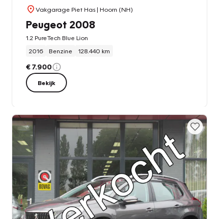
Vakgarage Piet Has
| Hoorn (NH)
Peugeot 2008
1.2 PureTech Blue Lion
2016
Benzine
128.440 km
€ 7.900
Bekijk