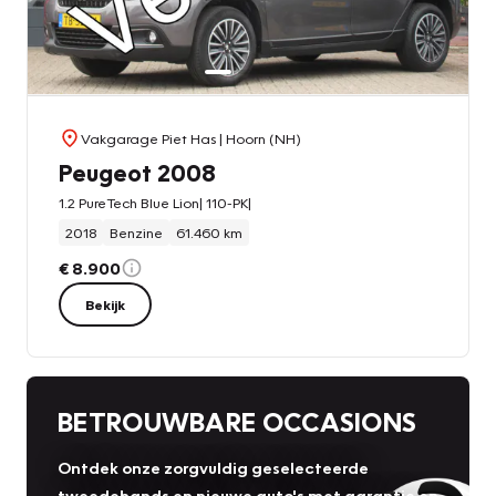
Vakgarage Piet Has
| Hoorn (NH)
Peugeot 2008
1.2 PureTech Blue Lion| 110-PK|
2018
Benzine
61.460 km
€ 8.900
Bekijk
BETROUWBARE OCCASIONS
Ontdek onze zorgvuldig geselecteerde
tweedehands en nieuwe auto's met garantie en