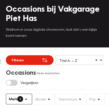
Occasions bij Vakgarage
Piet Has
Welkom in onze digitale showroom, leuk dat u een kijkje
komt nemen.
Filteren
Occasions
Geen resultaten
Vergelijken
Merk
Model
Transmissie
Prijs
1