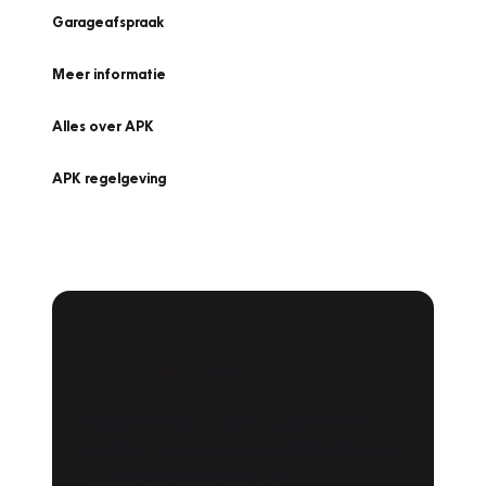
Garageafspraak
Meer informatie
Alles over APK
APK regelgeving
APK Keuring bij
Vakgarage!
Is het weer tijd voor de jaarlijkse APK? Ga
snel naar Vakgarage bij u in de buurt, en ga
zonder zorgen de weg op!