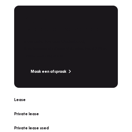
Plan een
Werkplaatsafspraak
Is uw auto toe aan Onderhoud,
Bandenwissel of een Vakantiecheck? Plan
online een afspraak!
Maak een afspraak
Lease
Private lease
Private lease used