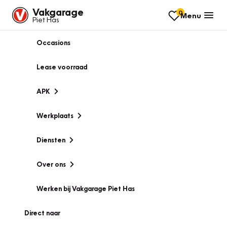
Vakgarage
0
Menu
Piet Has
Occasions
Lease voorraad
APK
Werkplaats
Diensten
Over ons
Werken bij Vakgarage Piet Has
Direct naar