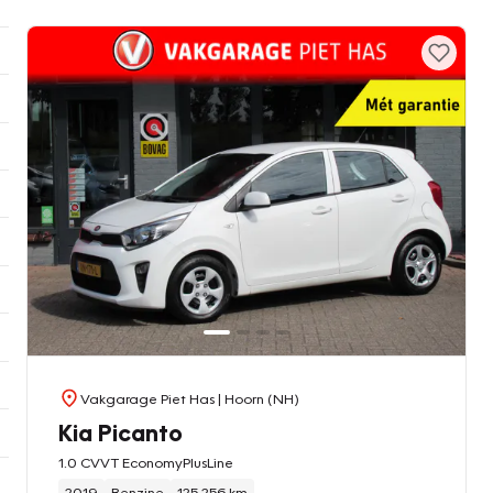
Vakgarage Piet Has
| Hoorn (NH)
Kia Picanto
1.0 CVVT EconomyPlusLine
2019
Benzine
125.256 km