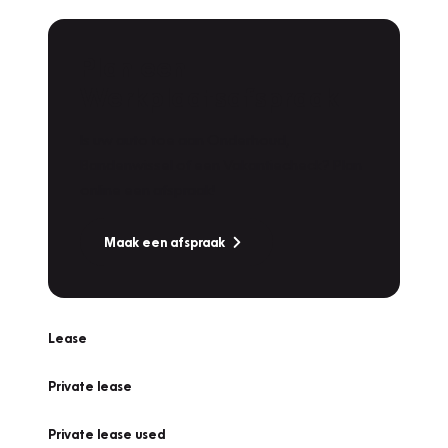
Plan een
Werkplaatsafspraak
Is uw auto toe aan Onderhoud,
Bandenwissel of een Vakantiecheck? Plan
online een afspraak!
Maak een afspraak
Lease
Private lease
Private lease used