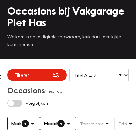
Occasions bij Vakgarage
Piet Has
Welkom in onze digitale showroom, leuk dat u een kijkje
komt nemen.
Filteren
Occasions
1 resultaat
Vergelijken
Merk
Model
Transmissie
Prijs
1
1