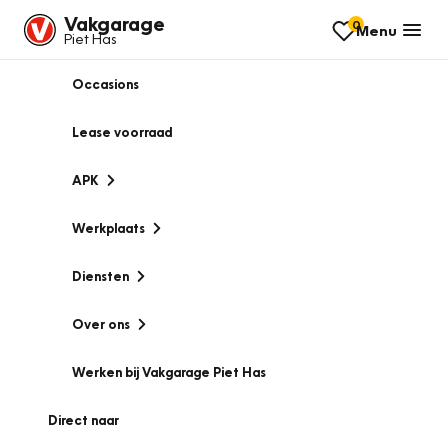
Vakgarage
0
Menu
Piet Has
Occasions
Lease voorraad
APK
Werkplaats
Diensten
Over ons
Werken bij Vakgarage Piet Has
Direct naar