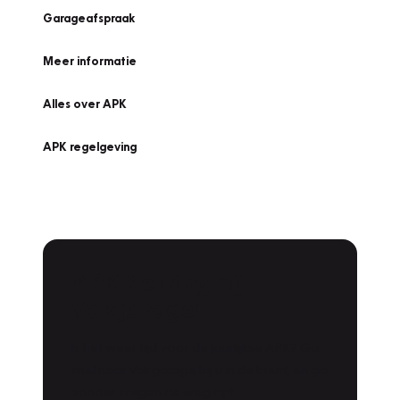
Garageafspraak
Meer informatie
Alles over APK
APK regelgeving
APK Keuring bij
Vakgarage!
Is het weer tijd voor de jaarlijkse APK? Ga
snel naar Vakgarage bij u in de buurt, en ga
zonder zorgen de weg op!