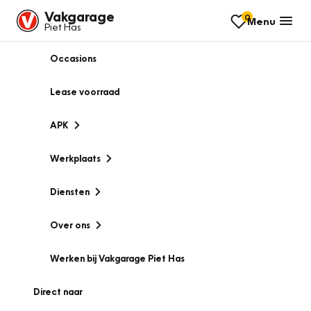
Vakgarage
0
Menu
Piet Has
Occasions
Lease voorraad
APK
Werkplaats
Diensten
Over ons
Werken bij Vakgarage Piet Has
Direct naar