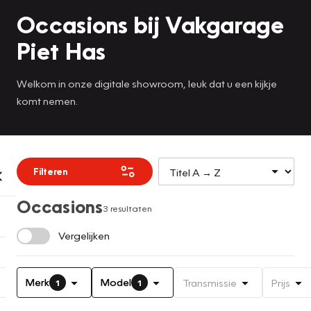
Occasions bij Vakgarage
Piet Has
Welkom in onze digitale showroom, leuk dat u een kijkje
komt nemen.
Filteren
Occasions
3 resultaten
Vergelijken
Merk
Model
Transmissie
Prijs
1
1