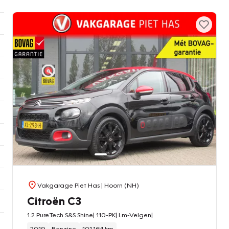
Vakgarage Piet Has
| Hoorn (NH)
Citroën C3
1.2 PureTech S&S Shine| 110-PK| Lm-Velgen|
2019
Benzine
101.164 km