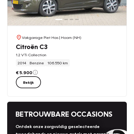
Vakgarage Piet Has
| Hoorn (NH)
Citroën C3
1.2 VTi Collection
2014
Benzine
106.550 km
€ 5.900
Bekijk
BETROUWBARE OCCASIONS
Ontdek onze zorgvuldig geselecteerde
tweedehands en nieuwe auto's met garantie en