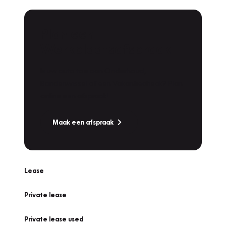
Plan een
Werkplaatsafspraak
Is uw auto toe aan Onderhoud,
Bandenwissel of een Vakantiecheck? Plan
online een afspraak!
Maak een afspraak
Lease
Private lease
Private lease used