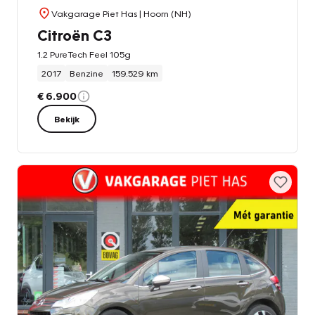
Vakgarage Piet Has
| Hoorn (NH)
Citroën C3
1.2 PureTech Feel 105g
2017
Benzine
159.529 km
€ 6.900
Bekijk