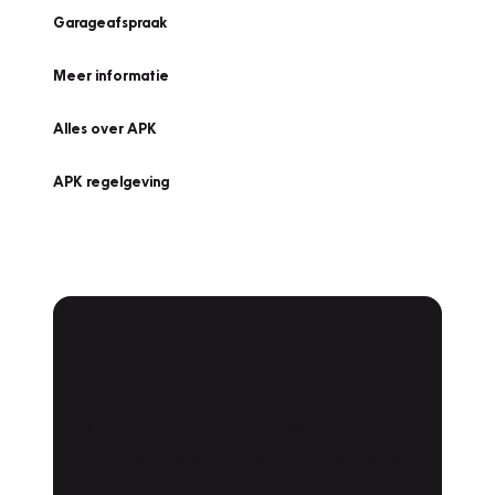
Garageafspraak
Meer informatie
Alles over APK
APK regelgeving
APK Keuring bij
Vakgarage!
Is het weer tijd voor de jaarlijkse APK? Ga
snel naar Vakgarage bij u in de buurt, en ga
zonder zorgen de weg op!