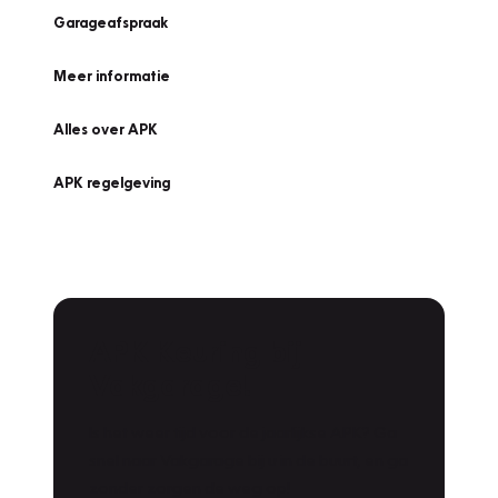
Garageafspraak
Meer informatie
Alles over APK
APK regelgeving
APK Keuring bij
Vakgarage!
Is het weer tijd voor de jaarlijkse APK? Ga
snel naar Vakgarage bij u in de buurt, en ga
zonder zorgen de weg op!