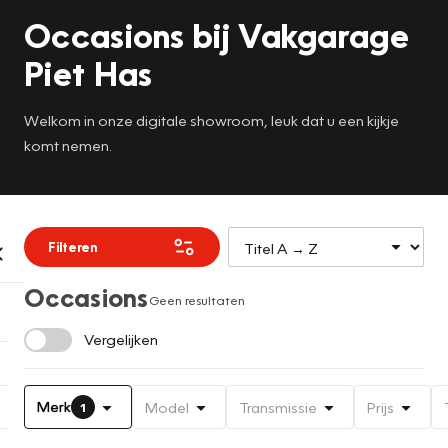
Occasions bij Vakgarage
Piet Has
Welkom in onze digitale showroom, leuk dat u een kijkje
komt nemen.
Filteren
Occasions
Geen resultaten
Vergelijken
Merk
Model
Transmissie
Prijs
1