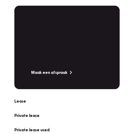
Plan een
Werkplaatsafspraak
Is uw auto toe aan Onderhoud,
Bandenwissel of een Vakantiecheck? Plan
online een afspraak!
Maak een afspraak
Lease
Private lease
Private lease used