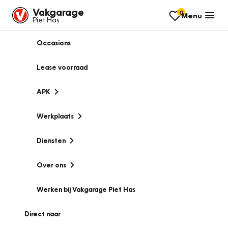
Vakgarage
0
Menu
Piet Has
Occasions
Lease voorraad
APK
Werkplaats
Diensten
Over ons
Werken bij Vakgarage Piet Has
Direct naar