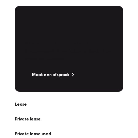
Plan een
Werkplaatsafspraak
Is uw auto toe aan Onderhoud,
Bandenwissel of een Vakantiecheck? Plan
online een afspraak!
Maak een afspraak
Lease
Private lease
Private lease used