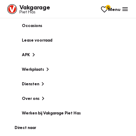
Vakgarage
0
Menu
Piet Has
Occasions
Lease voorraad
APK
Werkplaats
Diensten
Over ons
Werken bij Vakgarage Piet Has
Direct naar