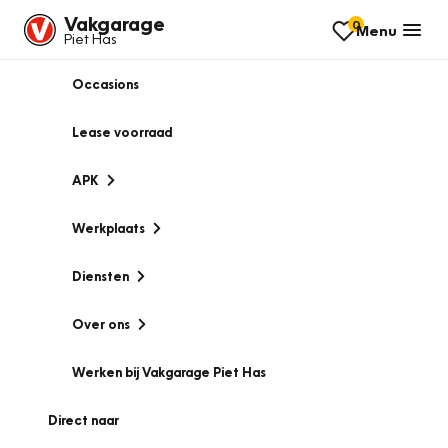
Vakgarage
0
Menu
Piet Has
Occasions
Lease voorraad
APK
Werkplaats
Diensten
Over ons
Werken bij Vakgarage Piet Has
Direct naar