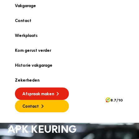
Vakgarage
Contact
Werkplaats
Kom gerust verder
Historie vakgarage
Zekerheden
Afspraak maken
8.7/10
Contact
APK KEURING
APK