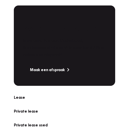
Plan een
Werkplaatsafspraak
Is uw auto toe aan Onderhoud,
Bandenwissel of een Vakantiecheck? Plan
online een afspraak!
Maak een afspraak
Lease
Private lease
Private lease used