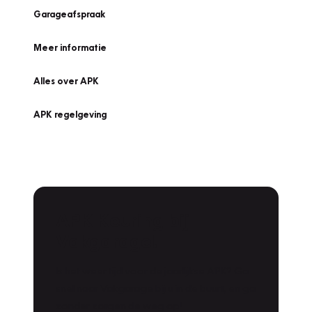
Garageafspraak
Meer informatie
Alles over APK
APK regelgeving
APK Keuring bij
Vakgarage!
Is het weer tijd voor de jaarlijkse APK? Ga
snel naar Vakgarage bij u in de buurt, en ga
zonder zorgen de weg op!