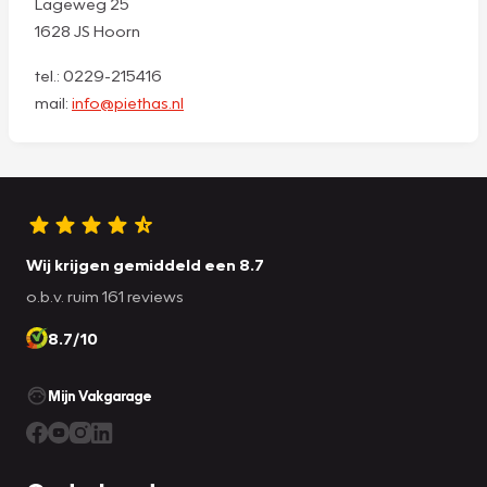
Lageweg 25
1628 JS Hoorn
tel.: 0229-215416
mail:
info@piethas.nl
Wij krijgen gemiddeld een 8.7
o.b.v. ruim 161 reviews
8.7/10
Mijn Vakgarage