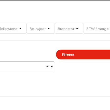
Tellerstand
Bouwjaar
Brandstof
BTW / marge
Filteren