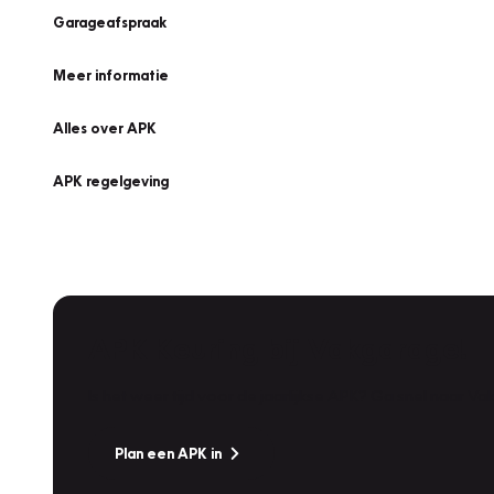
Garageafspraak
Meer informatie
Alles over APK
APK regelgeving
APK Keuring bij Vakgarage!
Is het weer tijd voor de jaarlijkse APK? Ga snel naar V
Plan een APK in