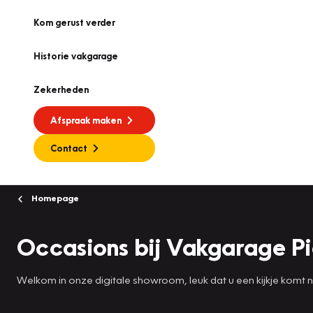
Kom gerust verder
Historie vakgarage
Zekerheden
Afspraak maken
Contact
Homepage
Occasions bij Vakgarage Pi
Welkom in onze digitale showroom, leuk dat u een kijkje komt