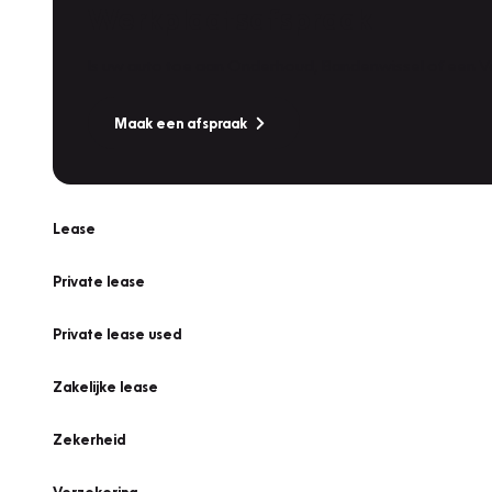
Werkplaatsafspraak
Is uw auto toe aan Onderhoud, Bandenwissel of een Va
Maak een afspraak
Lease
Private lease
Private lease used
Zakelijke lease
Zekerheid