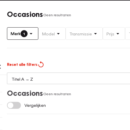
Occasions
Geen resultaten
Merk
Model
Transmissie
Prijs
1
Reset alle filters
Occasions
Geen resultaten
Vergelijken