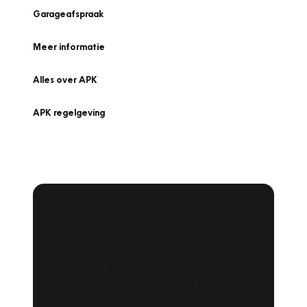
Garageafspraak
Meer informatie
Alles over APK
APK regelgeving
APK Keuring bij
Vakgarage!
Is het weer tijd voor de jaarlijkse APK? Ga
snel naar Vakgarage bij u in de buurt, en ga
zonder zorgen de weg op!