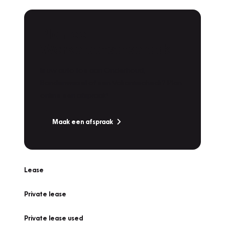
Plan een
Werkplaatsafspraak
Is uw auto toe aan Onderhoud,
Bandenwissel of een Vakantiecheck? Plan
online een afspraak!
Maak een afspraak
Lease
Private lease
Private lease used