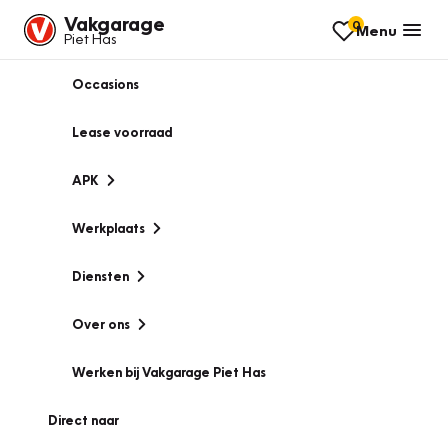
Vakgarage
0
Menu
Piet Has
Occasions
Lease voorraad
APK
Werkplaats
Diensten
Over ons
Werken bij Vakgarage Piet Has
Direct naar