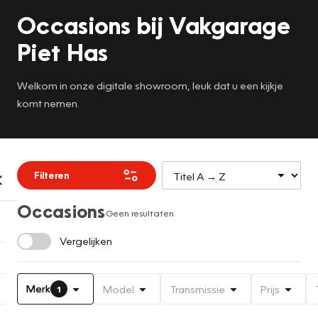
Occasions bij Vakgarage
Piet Has
Welkom in onze digitale showroom, leuk dat u een kijkje
komt nemen.
Filteren
Occasions
Geen resultaten
Vergelijken
Merk
Model
Transmissie
Prijs
1