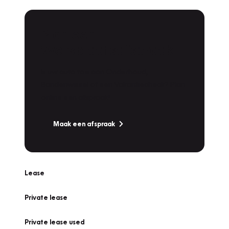
Plan een
Werkplaatsafspraak
Is uw auto toe aan Onderhoud,
Bandenwissel of een Vakantiecheck? Plan
online een afspraak!
Maak een afspraak
Lease
Private lease
Private lease used