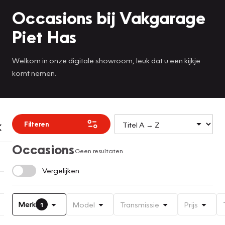
Occasions bij Vakgarage
Piet Has
Welkom in onze digitale showroom, leuk dat u een kijkje
komt nemen.
Filteren
Occasions
Geen resultaten
Vergelijken
Merk
Model
Transmissie
Prijs
1