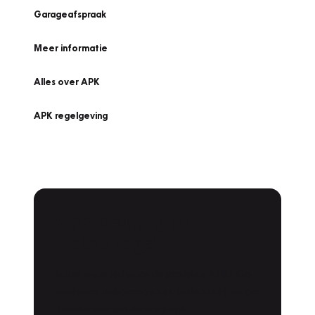
Garageafspraak
Meer informatie
Alles over APK
APK regelgeving
APK Keuring bij
Vakgarage!
Is het weer tijd voor de jaarlijkse APK? Ga
snel naar Vakgarage bij u in de buurt, en ga
zonder zorgen de weg op!