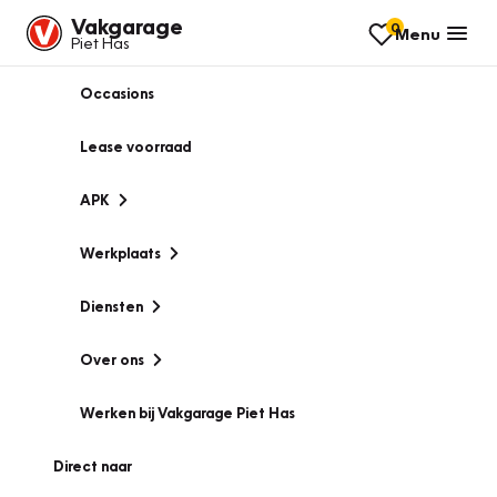
Vakgarage
0
Menu
Piet Has
Occasions
Lease voorraad
APK
Werkplaats
Diensten
Over ons
Werken bij Vakgarage Piet Has
Direct naar