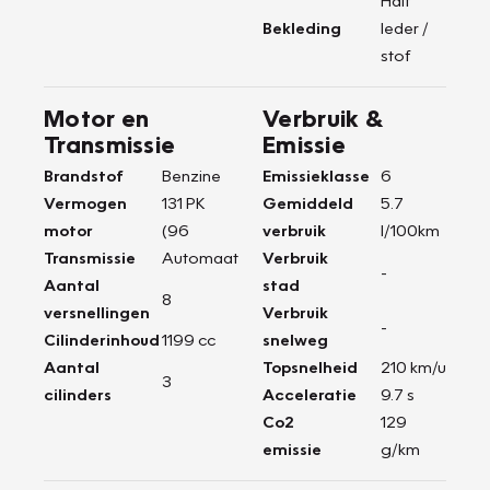
Half
Bekleding
leder /
stof
Motor en
Verbruik &
Transmissie
Emissie
Brandstof
Benzine
Emissieklasse
6
Vermogen
131 PK
Gemiddeld
5.7
motor
(96
verbruik
l/100km
Transmissie
Automaat
Verbruik
-
Aantal
stad
8
versnellingen
Verbruik
-
Cilinderinhoud
1199 cc
snelweg
Aantal
Topsnelheid
210 km/u
3
cilinders
Acceleratie
9.7 s
Co2
129
emissie
g/km