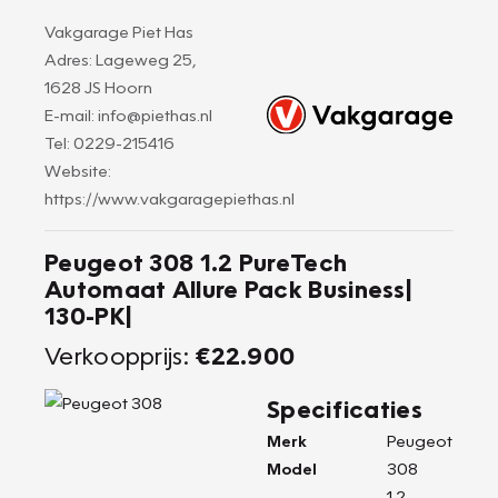
Vakgarage Piet Has
Adres: Lageweg 25,
1628 JS Hoorn
E-mail: info@piethas.nl
Tel: 0229-215416
Website:
https://www.vakgaragepiethas.nl
Peugeot 308 1.2 PureTech
Automaat Allure Pack Business|
130-PK|
Verkoopprijs:
€22.900
Specificaties
Merk
Peugeot
Model
308
1.2