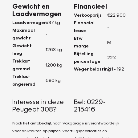
Gewicht en
Financieel
Laadvermogen
Verkoopprijs
€22.900
Laadvermogen
587 kg
Financial
-
Maximaal
lease
-
gewicht
Btw
M
Gewicht
marge
1263 kg
leeg
Bijtelling
22%
Treklast
percentage
1200 kg
geremd
Wegenbelasting
211 - 192
Treklast
680 kg
ongeremd
Interesse in deze
Bel: 0229-
Peugeot 308?
215416
Noch het autobedrijf, noch Vakgarage is verantwoordelijk
voor drukfouten op prijzen, voertuigspecificaties en