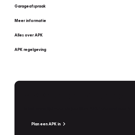
Garageafspraak
Meer informatie
Alles over APK
APK regelgeving
APK Keuring bij Vakgarage!
Is het weer tijd voor de jaarlijkse APK? Ga snel naar V
Plan een APK in