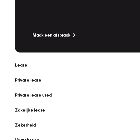
Werkplaatsafspraak
Is uw auto toe aan Onderhoud, Bandenwissel of een Va
Maak een afspraak
Lease
Private lease
Private lease used
Zakelijke lease
Zekerheid