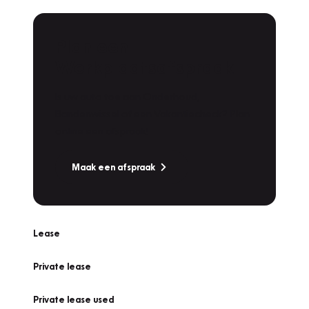
Plan een
Werkplaatsafspraak
Is uw auto toe aan Onderhoud,
Bandenwissel of een Vakantiecheck? Plan
online een afspraak!
Maak een afspraak
Lease
Private lease
Private lease used