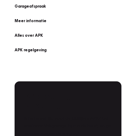
Garageafspraak
Meer informatie
Alles over APK
APK regelgeving
APK Keuring bij
Vakgarage!
Is het weer tijd voor de jaarlijkse APK? Ga
snel naar Vakgarage bij u in de buurt, en ga
zonder zorgen de weg op!