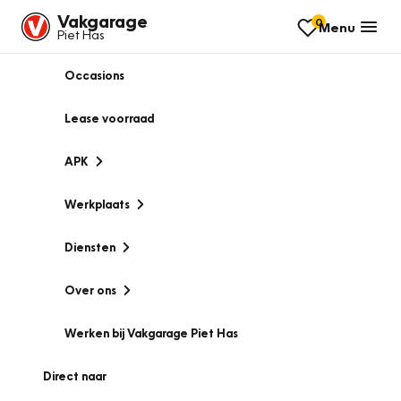
Vakgarage
0
Menu
Piet Has
Occasions
Lease voorraad
APK
Werkplaats
Diensten
Over ons
Werken bij Vakgarage Piet Has
Direct naar