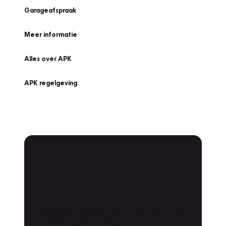
Garageafspraak
Meer informatie
Alles over APK
APK regelgeving
APK Keuring bij
Vakgarage!
Is het weer tijd voor de jaarlijkse APK? Ga
snel naar Vakgarage bij u in de buurt, en ga
zonder zorgen de weg op!