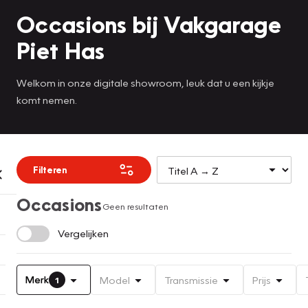
Occasions bij Vakgarage
Piet Has
Welkom in onze digitale showroom, leuk dat u een kijkje
komt nemen.
Filteren
Occasions
Geen resultaten
Vergelijken
Merk
Model
Transmissie
Prijs
1