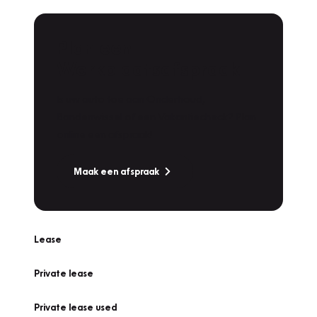
Plan een
Werkplaatsafspraak
Is uw auto toe aan Onderhoud,
Bandenwissel of een Vakantiecheck? Plan
online een afspraak!
Maak een afspraak
Lease
Private lease
Private lease used