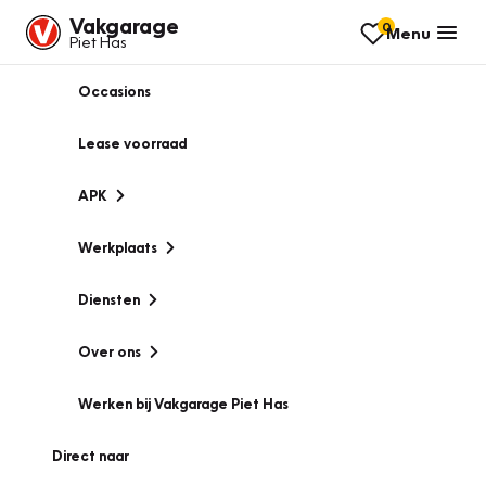
Vakgarage
0
Menu
Piet Has
Occasions
Lease voorraad
APK
Werkplaats
Diensten
Over ons
Werken bij Vakgarage Piet Has
Direct naar