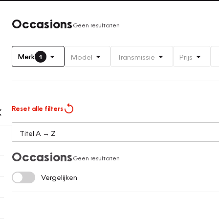
Occasions
Geen resultaten
Merk
Model
Transmissie
Prijs
1
Reset alle filters
Occasions
Geen resultaten
Vergelijken