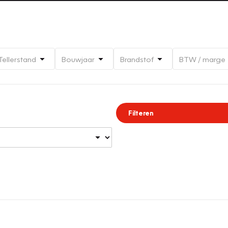
Tellerstand
Bouwjaar
Brandstof
BTW / marge
Filteren