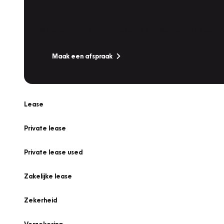
Werkplaatsafspraak
Is uw auto toe aan Onderhoud, Bandenwissel of een Va
Maak een afspraak
Lease
Private lease
Private lease used
Zakelijke lease
Zekerheid