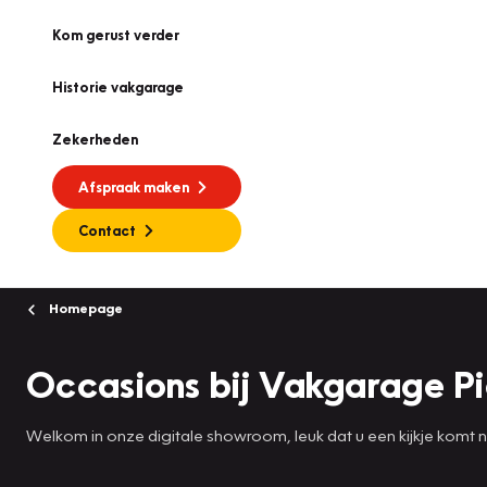
Kom gerust verder
Historie vakgarage
Zekerheden
Afspraak maken
Contact
Homepage
Occasions bij Vakgarage Pi
Welkom in onze digitale showroom, leuk dat u een kijkje komt