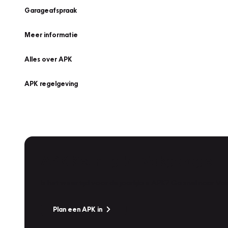
Garageafspraak
Meer informatie
Alles over APK
APK regelgeving
APK Keuring bij Vakgarage!
Is het weer tijd voor de jaarlijkse APK? Ga snel naar V
Plan een APK in