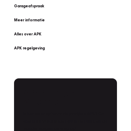
Garageafspraak
Meer informatie
Alles over APK
APK regelgeving
APK Keuring bij
Vakgarage!
Is het weer tijd voor de jaarlijkse APK? Ga
snel naar Vakgarage bij u in de buurt, en ga
zonder zorgen de weg op!