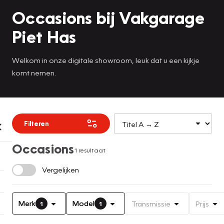
Occasions bij Vakgarage
Piet Has
Welkom in onze digitale showroom, leuk dat u een kijkje
komt nemen.
Filteren
Occasions
1 resultaat
Vergelijken
Merk
Model
Transmissie
Prijs
1
1