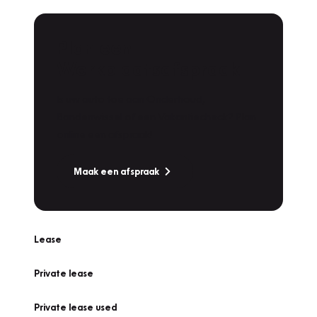
Plan een
Werkplaatsafspraak
Is uw auto toe aan Onderhoud,
Bandenwissel of een Vakantiecheck? Plan
online een afspraak!
Maak een afspraak
Lease
Private lease
Private lease used