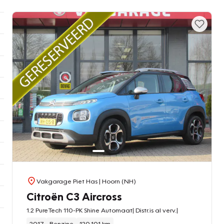
Vakgarage Piet Has
| Hoorn (NH)
Citroën C3 Aircross
1.2 PureTech 110-PK Shine Automaat| Distr.is al verv.|
2017
Benzine
120.101 km