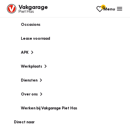
Vakgarage
0
Menu
Piet Has
Occasions
Lease voorraad
APK
Werkplaats
Diensten
Over ons
Werken bij Vakgarage Piet Has
Direct naar