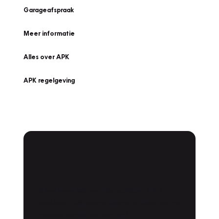
Garageafspraak
Meer informatie
Alles over APK
APK regelgeving
APK Keuring bij
Vakgarage!
Is het weer tijd voor de jaarlijkse APK? Ga
snel naar Vakgarage bij u in de buurt, en ga
zonder zorgen de weg op!