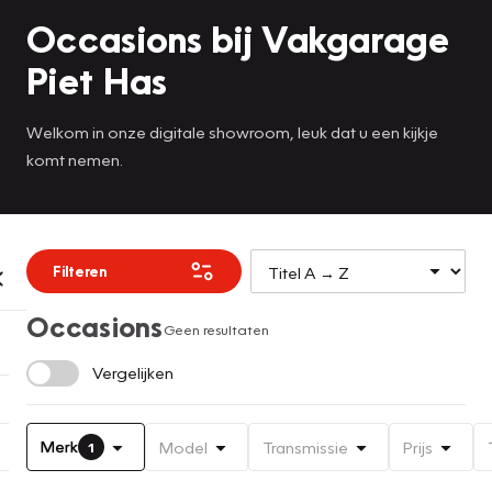
Occasions bij Vakgarage
Piet Has
Welkom in onze digitale showroom, leuk dat u een kijkje
komt nemen.
Filteren
Occasions
Geen resultaten
Vergelijken
Merk
Model
Transmissie
Prijs
1