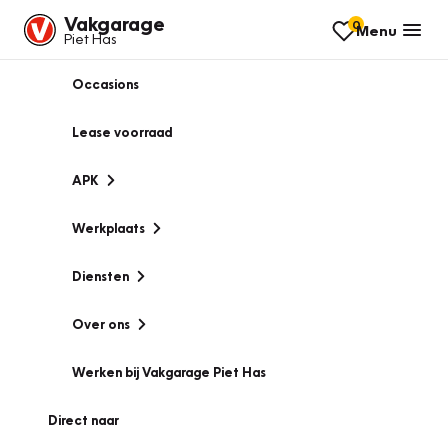
Vakgarage
0
Menu
Piet Has
Occasions
Lease voorraad
APK
Werkplaats
Diensten
Over ons
Werken bij Vakgarage Piet Has
Direct naar