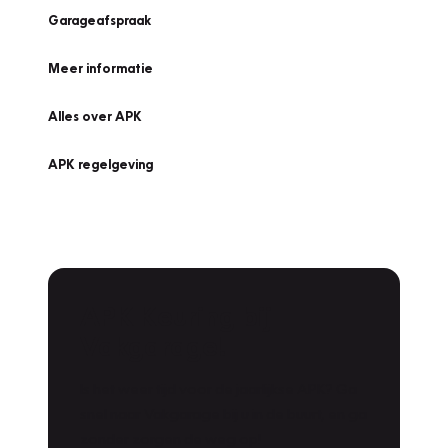
Garageafspraak
Meer informatie
Alles over APK
APK regelgeving
APK Keuring bij
Vakgarage!
Is het weer tijd voor de jaarlijkse APK? Ga
snel naar Vakgarage bij u in de buurt, en ga
zonder zorgen de weg op!