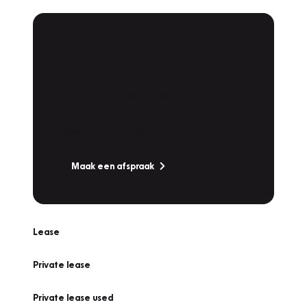
Plan een
Werkplaatsafspraak
Is uw auto toe aan Onderhoud,
Bandenwissel of een Vakantiecheck? Plan
online een afspraak!
Maak een afspraak
Lease
Private lease
Private lease used