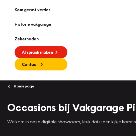
Kom gerust verder
Historie vakgarage
Zekerheden
Afspraak maken
Contact
Homepage
Occasions bij Vakgarage Pi
Welkom in onze digitale showroom, leuk dat u een kijkje komt