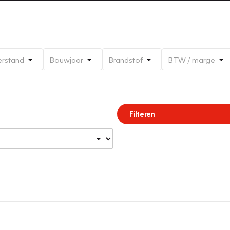
erstand
Bouwjaar
Brandstof
BTW / marge
Filteren