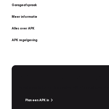
Garageafspraak
Meer informatie
Alles over APK
APK regelgeving
APK Keuring bij Vakgarage!
Is het weer tijd voor de jaarlijkse APK? Ga snel naar V
Plan een APK in