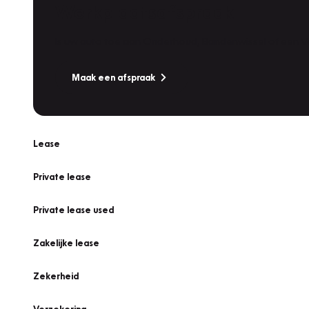
Werkplaatsafspraak
Is uw auto toe aan Onderhoud, Bandenwissel of een Va
Maak een afspraak
Lease
Private lease
Private lease used
Zakelijke lease
Zekerheid