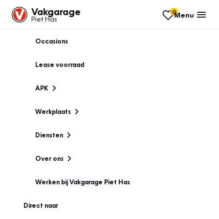
Vakgarage
0
Menu
Piet Has
Occasions
Lease voorraad
APK
Werkplaats
Diensten
Over ons
Werken bij Vakgarage Piet Has
Direct naar