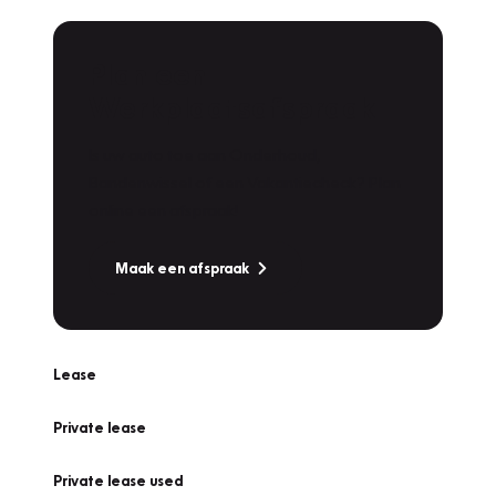
Plan een
Werkplaatsafspraak
Is uw auto toe aan Onderhoud,
Bandenwissel of een Vakantiecheck? Plan
online een afspraak!
Maak een afspraak
Lease
Private lease
Private lease used