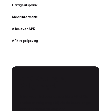
Garageafspraak
Meer informatie
Alles over APK
APK regelgeving
APK Keuring bij
Vakgarage!
Is het weer tijd voor de jaarlijkse APK? Ga
snel naar Vakgarage bij u in de buurt, en ga
zonder zorgen de weg op!