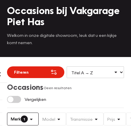
Occasions bij Vakgarage
Piet Has
Welkom in onze digitale showroom, leuk dat u een kijkje
komt nemen.
Filteren
Occasions
Geen resultaten
Vergelijken
Merk
Model
Transmissie
Prijs
1