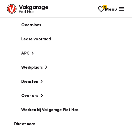
Vakgarage
0
Menu
Piet Has
Occasions
Lease voorraad
APK
Werkplaats
Diensten
Over ons
Werken bij Vakgarage Piet Has
Direct naar