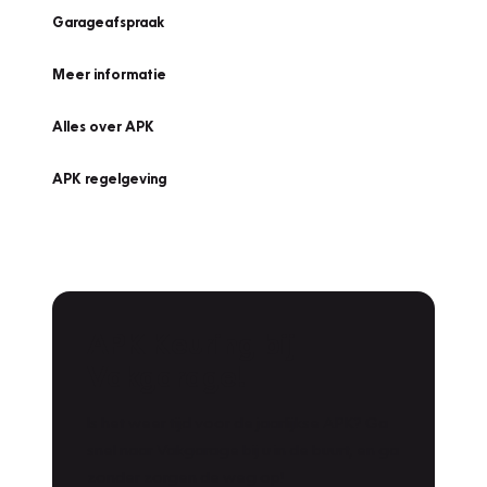
Garageafspraak
Meer informatie
Alles over APK
APK regelgeving
APK Keuring bij
Vakgarage!
Is het weer tijd voor de jaarlijkse APK? Ga
snel naar Vakgarage bij u in de buurt, en ga
zonder zorgen de weg op!