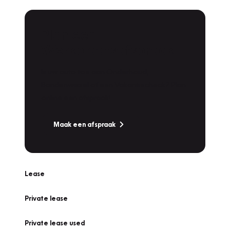
Plan een
Werkplaatsafspraak
Is uw auto toe aan Onderhoud,
Bandenwissel of een Vakantiecheck? Plan
online een afspraak!
Maak een afspraak
Lease
Private lease
Private lease used