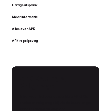
Garageafspraak
Meer informatie
Alles over APK
APK regelgeving
APK Keuring bij
Vakgarage!
Is het weer tijd voor de jaarlijkse APK? Ga
snel naar Vakgarage bij u in de buurt, en ga
zonder zorgen de weg op!