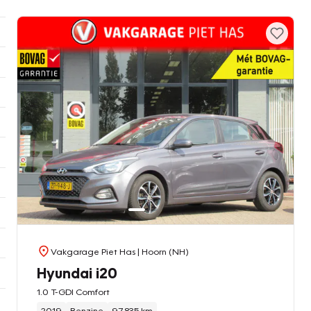
Vakgarage Piet Has
| Hoorn (NH)
Hyundai i20
1.0 T-GDI Comfort
2019
Benzine
97.835 km