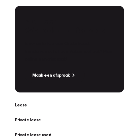
Plan een
Werkplaatsafspraak
Is uw auto toe aan Onderhoud,
Bandenwissel of een Vakantiecheck? Plan
online een afspraak!
Maak een afspraak
Lease
Private lease
Private lease used