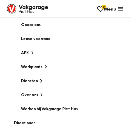
Vakgarage
0
Menu
Piet Has
Occasions
Lease voorraad
APK
Werkplaats
Diensten
Over ons
Werken bij Vakgarage Piet Has
Direct naar