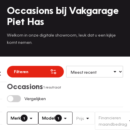
Occasions bij Vakgarage
Piet Has
Welkom in onze digitale showroom, leuk dat u een kijkje
komt nemen.
Filteren
Occasions
1 resultaat
Vergelijken
Financieren
Merk
Model
Prijs
1
1
maandbedrag