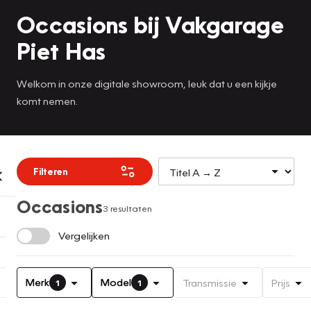
Occasions bij Vakgarage
Piet Has
Welkom in onze digitale showroom, leuk dat u een kijkje
komt nemen.
Filteren
Occasions
3 resultaten
Vergelijken
Merk
Model
Transmissie
Prijs
1
1