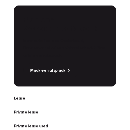
Plan een
Werkplaatsafspraak
Is uw auto toe aan Onderhoud,
Bandenwissel of een Vakantiecheck? Plan
online een afspraak!
Maak een afspraak
Lease
Private lease
Private lease used