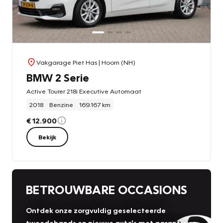
Vakgarage Piet Has
| Hoorn (NH)
BMW 2 Serie
Active Tourer 218i Executive Automaat
2018
Benzine
169.167 km
€ 12.900
Bekijk
BETROUWBARE OCCASIONS
Ontdek onze zorgvuldig geselecteerde
tweedehands en nieuwe auto's met garantie en