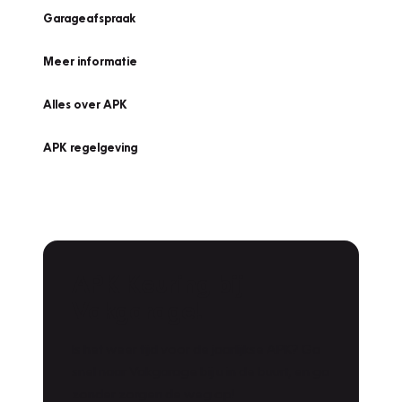
Garageafspraak
Meer informatie
Alles over APK
APK regelgeving
APK Keuring bij
Vakgarage!
Is het weer tijd voor de jaarlijkse APK? Ga
snel naar Vakgarage bij u in de buurt, en ga
zonder zorgen de weg op!