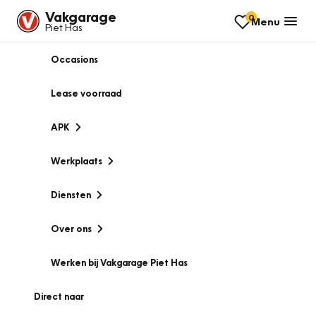
Vakgarage
0
Menu
Piet Has
Occasions
Lease voorraad
APK
Werkplaats
Diensten
Over ons
Werken bij Vakgarage Piet Has
Direct naar